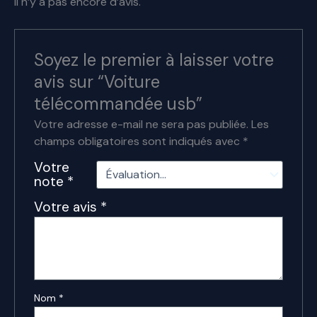
Il n’y a pas encore d’avis.
Soyez le premier à laisser votre
avis sur “Voiture
télécommandée usb”
Votre adresse e-mail ne sera pas publiée.
Les
champs obligatoires sont indiqués avec
*
Votre
note
*
Votre avis
*
Nom
*