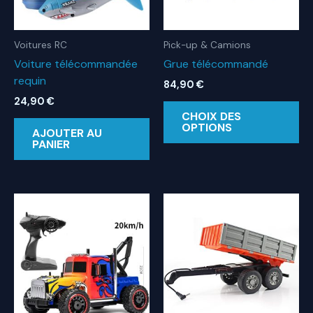
Voitures RC
Pick-up & Camions
Voiture télécommandée
Grue télécommandé
requin
84,90
€
24,90
€
Ce
CHOIX DES
pr
OPTIONS
AJOUTER AU
a
PANIER
pl
var
Le
op
pe
êt
ch
su
la
pa