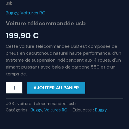
usb
Buggy
,
Voitures RC
Voiture télécommandée usb
199,90
€
Cette voiture télécommandée USB est composée de
pneus en caoutchouc naturel haute performance, d’un
système de suspension indépendant aux 4 roues, d’un
aimant puissant avec balais de carbone 550 et d’un
temps de…
quantité
AJOUTER AU PANIER
de
Voiture
télécommandée
UGS :
voiture-telecommandee-usb
usb
Catégories :
Buggy
,
Voitures RC
Étiquette :
Buggy