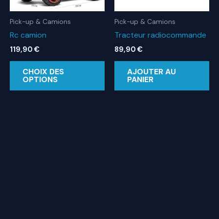
du
pr
Pick-up & Camions
Pick-up & Camions
Rc camion
Tracteur radiocommande
119,90
€
89,90
€
Ce
CHOIX DES
AJOUTER AU
produit
OPTIONS
PANIER
a
plusieurs
variations.
Les
options
peuvent
être
choisies
sur
la
page
du