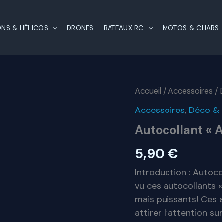
ONS & HÉLICOS
DRONES
BATEAUX RC
MOTOS & CHARS
Accueil
/
Accessoires
/
Accessoires
,
Déco & 
Autocollant « A
5,90
€
Introduction : Autoc
vu ces autocollants «
mais puissants! Ces 
attirer l’attention su