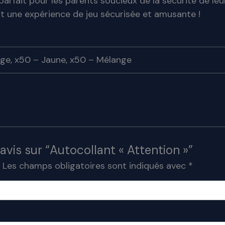
x parfait pour les parents soucieux de la sécurité de leu
nt une expérience de jeu sécurisée et amusante !
nge, x50 – Jaune, x50 – Mélange
 avis sur “Autocollant « Attention »”
.
Les champs obligatoires sont indiqués avec
*