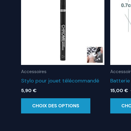
Accessoires
Accessoi
Stylo pour jouet télécommandé
Batterie
5,90
€
15,00
€
Ce
CHOIX DES OPTIONS
CHO
produit
a
plusieurs
variations.