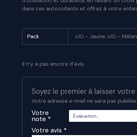
d’utilisation et durabilité, en faisant un choi
dans ces autocollants et offrez à votre enfa
Pack
x10 – Jaune, x10 – Méla
Il n’y a pas encore d’avis.
Soyez le premier à laisser votre
Votre adresse e-mail ne sera pas publiée
Votre
note
*
Votre avis
*