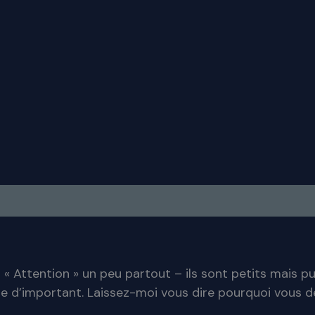
res
Avis (0)
« Attention » un peu partout – ils sont petits mais p
ose d’important. Laissez-moi vous dire pourquoi vous d