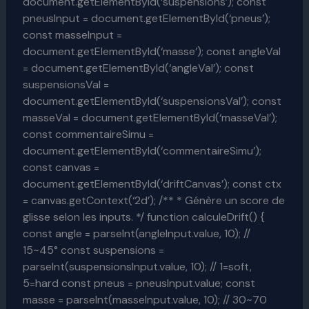
document.getElementById(‘suspensions’); const
pneusInput = document.getElementById(‘pneus’);
const masseInput =
document.getElementById(‘masse’); const angleVal
= document.getElementById(‘angleVal’); const
suspensionsVal =
document.getElementById(‘suspensionsVal’); const
masseVal = document.getElementById(‘masseVal’);
const commentaireSimu =
document.getElementById(‘commentaireSimu’);
const canvas =
document.getElementById(‘driftCanvas’); const ctx
= canvas.getContext(‘2d’); /** * Génère un score de
glisse selon les inputs. */ function calculeDrift() {
const angle = parseInt(angleInput.value, 10); //
15~45° const suspensions =
parseInt(suspensionsInput.value, 10); // 1=soft,
5=hard const pneus = pneusInput.value; const
masse = parseInt(masseInput.value, 10); // 30~70