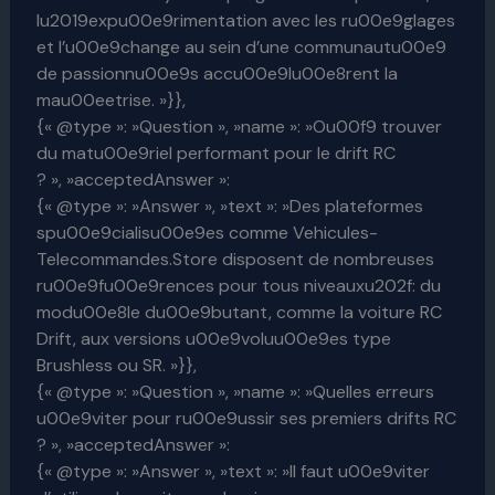
lu2019expu00e9rimentation avec les ru00e9glages
et l’u00e9change au sein d’une communautu00e9
de passionnu00e9s accu00e9lu00e8rent la
mau00eetrise. »}},
{« @type »: »Question », »name »: »Ou00f9 trouver
du matu00e9riel performant pour le drift RC
? », »acceptedAnswer »:
{« @type »: »Answer », »text »: »Des plateformes
spu00e9cialisu00e9es comme Vehicules-
Telecommandes.Store disposent de nombreuses
ru00e9fu00e9rences pour tous niveauxu202f: du
modu00e8le du00e9butant, comme la voiture RC
Drift, aux versions u00e9voluu00e9es type
Brushless ou SR. »}},
{« @type »: »Question », »name »: »Quelles erreurs
u00e9viter pour ru00e9ussir ses premiers drifts RC
? », »acceptedAnswer »:
{« @type »: »Answer », »text »: »Il faut u00e9viter