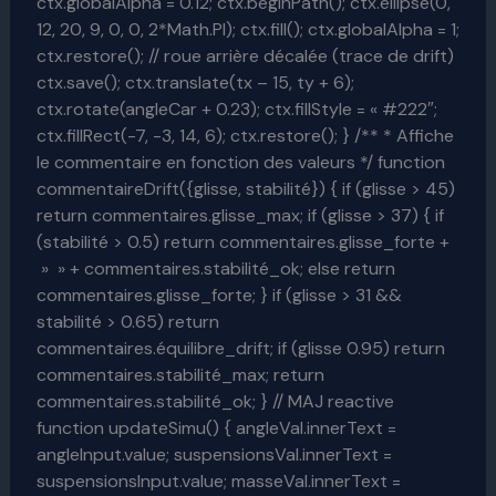
ctx.globalAlpha = 0.12; ctx.beginPath(); ctx.ellipse(0,
12, 20, 9, 0, 0, 2*Math.PI); ctx.fill(); ctx.globalAlpha = 1;
ctx.restore(); // roue arrière décalée (trace de drift)
ctx.save(); ctx.translate(tx – 15, ty + 6);
ctx.rotate(angleCar + 0.23); ctx.fillStyle = « #222″;
ctx.fillRect(-7, -3, 14, 6); ctx.restore(); } /** * Affiche
le commentaire en fonction des valeurs */ function
commentaireDrift({glisse, stabilité}) { if (glisse > 45)
return commentaires.glisse_max; if (glisse > 37) { if
(stabilité > 0.5) return commentaires.glisse_forte +
» » + commentaires.stabilité_ok; else return
commentaires.glisse_forte; } if (glisse > 31 &&
stabilité > 0.65) return
commentaires.équilibre_drift; if (glisse 0.95) return
commentaires.stabilité_max; return
commentaires.stabilité_ok; } // MAJ reactive
function updateSimu() { angleVal.innerText =
angleInput.value; suspensionsVal.innerText =
suspensionsInput.value; masseVal.innerText =