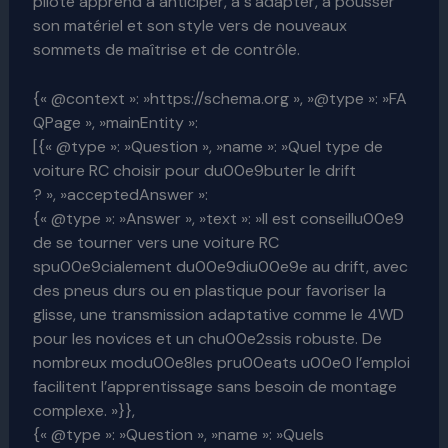
pilote apprend à anticiper, à s’adapter, à pousser
son matériel et son style vers de nouveaux
sommets de maîtrise et de contrôle.
{« @context »: »https://schema.org », »@type »: »FA
QPage », »mainEntity »:
[{« @type »: »Question », »name »: »Quel type de
voiture RC choisir pour du00e9buter le drift
? », »acceptedAnswer »:
{« @type »: »Answer », »text »: »Il est conseillu00e9
de se tourner vers une voiture RC
spu00e9cialement du00e9diu00e9e au drift, avec
des pneus durs ou en plastique pour favoriser la
glisse, une transmission adaptative comme le 4WD
pour les novices et un chu00e2ssis robuste. De
nombreux modu00e8les pru00eats u00e0 l’emploi
facilitent l’apprentissage sans besoin de montage
complexe. »}},
{« @type »: »Question », »name »: »Quels