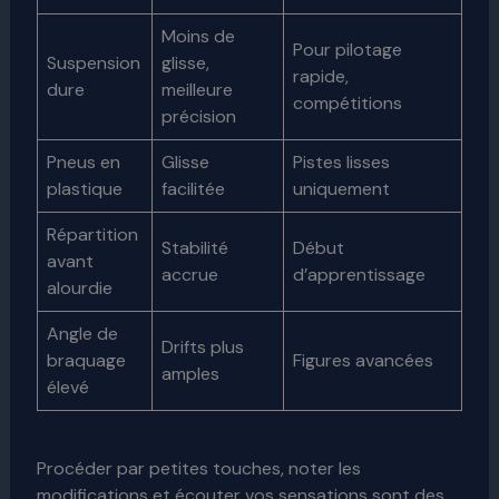
Moins de
Pour pilotage
Suspension
glisse,
rapide,
dure
meilleure
compétitions
précision
Pneus en
Glisse
Pistes lisses
plastique
facilitée
uniquement
Répartition
Stabilité
Début
avant
accrue
d’apprentissage
alourdie
Angle de
Drifts plus
braquage
Figures avancées
amples
élevé
Procéder par petites touches, noter les
modifications et écouter vos sensations sont des