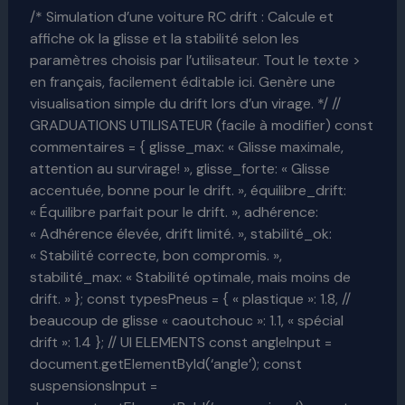
/* Simulation d’une voiture RC drift : Calcule et
affiche ok la glisse et la stabilité selon les
paramètres choisis par l’utilisateur. Tout le texte >
en français, facilement éditable ici. Genère une
visualisation simple du drift lors d’un virage. */ //
GRADUATIONS UTILISATEUR (facile à modifier) const
commentaires = { glisse_max: « Glisse maximale,
attention au survirage! », glisse_forte: « Glisse
accentuée, bonne pour le drift. », équilibre_drift:
« Équilibre parfait pour le drift. », adhérence:
« Adhérence élevée, drift limité. », stabilité_ok:
« Stabilité correcte, bon compromis. »,
stabilité_max: « Stabilité optimale, mais moins de
drift. » }; const typesPneus = { « plastique »: 1.8, //
beaucoup de glisse « caoutchouc »: 1.1, « spécial
drift »: 1.4 }; // UI ELEMENTS const angleInput =
document.getElementById(‘angle’); const
suspensionsInput =