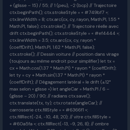
+ (glisse – 15) / 55; // 1 (peu), ~2 (bcp) // Trajectoire
ctx.beginPath(); ctx.strokeStyle = « #749bf7 »;
ctx.lineWidth = 8; ctx.arc(cx, cy, rayon, Math.PI, 1.55 *
Math.PI, false); ctx.stroke(); // Trajectoire réelle avec
drift ctx.beginPath(); ctx.strokeStyle = « #ef4444 »;
ctx.lineWidth = 3.5; ctx.arc(cx, cy, rayon *
(coeffDrift), Math.PI, 1.62 * Math.PI, false);
ctx.stroke(); // Dessin voiture // position dans virage
(toujours au même endroit pour simplifier) let tx =
cx + Math.cos(1.37 * Math.PI) * rayon * (coeffDrift);
let ty = cy + Math.sin(1.37 * Math.PI) * rayon *
(coeffDrift); // Dégagement latéral = le drift (±12°
max selon « glisse ») let angleCar = Math.PI / 6 –
(glisse – 20) / 90; // radians ctx.save();
ctx.translate(tx, ty); ctx.rotate(angleCar); //
carrosserie ctx.fillStyle = « #6366f1 »;
ctx.fillRect(-24, -10, 48, 20); // vitre ctx.fillStyle =
« #60a5fa »; ctx.fillRect(-13, -9, 26, 8); // ombre