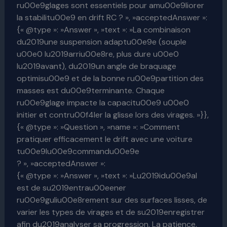
ru00e9glages sont essentiels pour amu00e9liorer
la stabilitu00e9 en drift RC ? », »acceptedAnswer »:
{« @type »: »Answer », »text »: »La combinaison
du2019une suspension adaptu00e9e (souple
u00e0 lu2019arriu00e8re, plus dure u00e0
lu2019avant), du2019un angle de braquage
optimisu00e9 et de la bonne ru00e9partition des
masses est du00e9terminante. Chaque
ru00e9glage impacte la capacitu00e9 u00e0
initier et contru00f4ler la glisse lors des virages. »}},
{« @type »: »Question », »name »: »Comment
pratiquer efficacement le drift avec une voiture
tu00e9lu00e9commandu00e9e
? », »acceptedAnswer »:
{« @type »: »Answer », »text »: »Lu2019idu00e9al
est de su2019entrau00eener
ru00e9guliu00e8rement sur des surfaces lisses, de
varier les types de virages et de su2019enregistrer
afin du2019analyser sa progression. La patience,