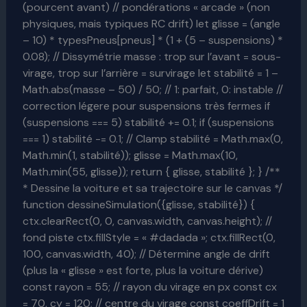
(pourcent avant) // pondérations « arcade » (non
physiques, mais typiques RC drift) let glisse = (angle
– 10) * typesPneus[pneus] * (1 + (5 – suspensions) *
0.08); // Dissymétrie masse : trop sur l’avant = sous-
virage, trop sur l’arrière = survirage let stabilité = 1 –
Math.abs(masse – 50) / 50; // 1: parfait, 0: instable //
correction légere pour suspensions très fermes if
(suspensions === 5) stabilité += 0.1; if (suspensions
=== 1) stabilité -= 0.1; // Clamp stabilité = Math.max(0,
Math.min(1, stabilité)); glisse = Math.max(10,
Math.min(55, glisse)); return { glisse, stabilité }; } /**
* Dessine la voiture et sa trajectoire sur le canvas */
function dessineSimulation({glisse, stabilité}) {
ctx.clearRect(0, 0, canvas.width, canvas.height); //
fond piste ctx.fillStyle = « #dadada »; ctx.fillRect(0,
100, canvas.width, 40); // Détermine angle de drift
(plus la « glisse » est forte, plus la voiture dérive)
const rayon = 55; // rayon du virage en px const cx
= 70, cy = 120; // centre du virage const coeffDrift = 1