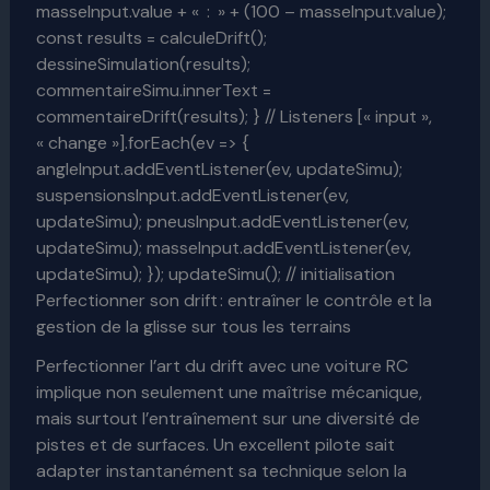
masseInput.value + « : » + (100 – masseInput.value);
const results = calculeDrift();
dessineSimulation(results);
commentaireSimu.innerText =
commentaireDrift(results); } // Listeners [« input »,
« change »].forEach(ev => {
angleInput.addEventListener(ev, updateSimu);
suspensionsInput.addEventListener(ev,
updateSimu); pneusInput.addEventListener(ev,
updateSimu); masseInput.addEventListener(ev,
updateSimu); }); updateSimu(); // initialisation
Perfectionner son drift : entraîner le contrôle et la
gestion de la glisse sur tous les terrains
Perfectionner l’art du drift avec une voiture RC
implique non seulement une maîtrise mécanique,
mais surtout l’entraînement sur une diversité de
pistes et de surfaces. Un excellent pilote sait
adapter instantanément sa technique selon la